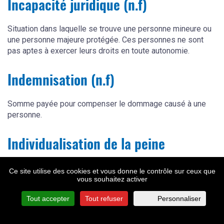
Incapacité juridique (n.f)
Situation dans laquelle se trouve une personne mineure ou
une personne majeure protégée. Ces personnes ne sont
pas aptes à exercer leurs droits en toute autonomie.
Indemnisation (n.f)
Somme payée pour compenser le dommage causé à une
personne.
Individualisation de la peine
Principe qui permet aux juges d’adapter la sanction d’une
Ce site utilise des cookies et vous donne le contrôle sur ceux que
personne condamnée ainsi que les modalités de son
vous souhaitez activer
exécution, afin de tenir compte et des circonstances de
Tout accepter
Tout refuser
Personnaliser
l’infraction et de la personnalité et du parcours de son
auteur. Ce principe vient ainsi empêcher les peines
automatiques qui doivent être adaptées à chaque infraction.